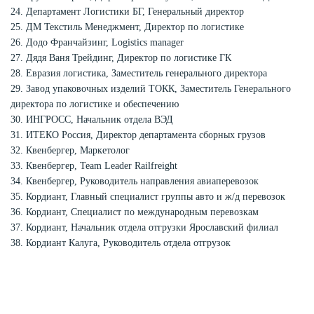
24. Департамент Логистики БГ, Генеральный директор
25. ДМ Текстиль Менеджмент, Директор по логистике
26. Додо Франчайзинг, Logistics manager
27. Дядя Ваня Трейдинг, Директор по логистике ГК
28. Евразия логистика, Заместитель генерального директора
29. Завод упаковочных изделий ТОКК, Заместитель Генерального
директора по логистике и обеспечению
30. ИНГРОСС, Начальник отдела ВЭД
31. ИТЕКО Россия, Директор департамента сборных грузов
32. Квенбергер, Маркетолог
33. Квенбергер, Team Leader Railfreight
34. Квенбергер, Руководитель направления авиаперевозок
35. Кордиант, Главный специалист группы авто и ж/д перевозок
36. Кордиант, Специалист по международным перевозкам
37. Кордиант, Начальник отдела отгрузки Ярославский филиал
38. Кордиант Калуга, Руководитель отдела отгрузок
39. КРОВЛЯ И ИЗОЛЯЦИЯ, Директор по логистике
40. КРОВЛЯ И ИЗОЛЯЦИЯ, Логист
41. Кубань-Папир, Заместитель генерального директора по
логистике