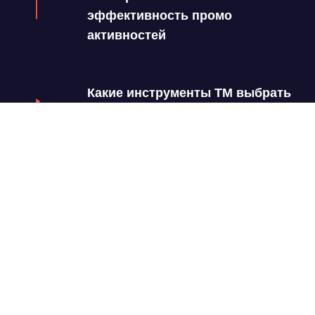
эффективность промо
активностей
Какие инструменты ТМ выбрать
в разные сезоны и периоды
активностей
Как совместная работа с
поставщиками и партнерами
помогает повысить показатели
эффективности промо
Как сократить трудозатраты на