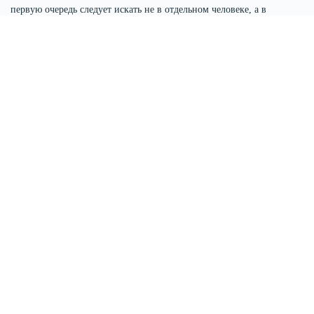
первую очередь следует искать не в отдельном человеке, а в
неправильном функционировании всей регулирующей системы.
Никто не «виноват», все играют по действующим правилам, никто
не «болен», не «имеет патологии», никто не является «незрелым»
или «злым». У одного неосознанно проявляется симптом, который
необходим для сохранения целостной системы. При таком подходе
ошибку совершает уже не отдельно взятый человек. Её следует
искать в цикле взаимодействия и реагирования людей друг на
друга.
Основное время встречи будет посвящено рассмотрению
коммуникативной технике "Чертов круг" от создателя направления
коммуникативной психологии Фридерманна Шульц фон Туна.
Также будут представлены техники из арсенала медиаторов -
специалистов по досудебному разрешению конфликтов.