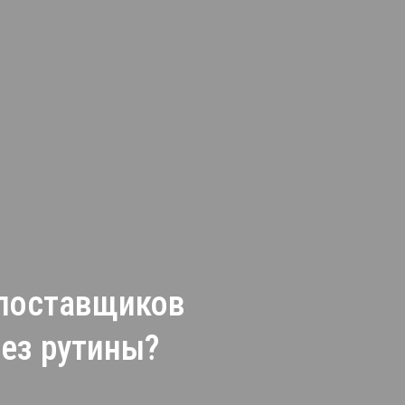
 поставщиков
без рутины?