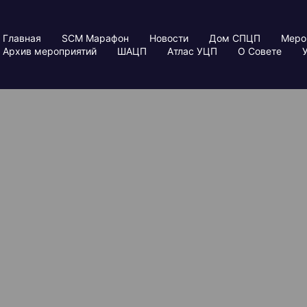
Главная
SCM Марафон
Новости
Дом СПЦП
Меро
Архив мероприятий
ШАЦП
Атлас УЦП
О Совете