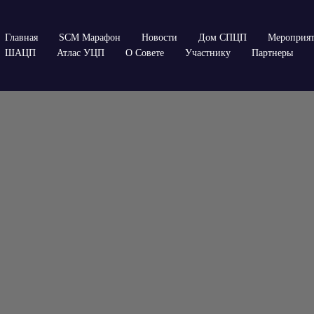
Главная
SCM Марафон
Новости
Дом СПЦП
Мероприя
ШАЦП
Атлас УЦП
О Совете
Участнику
Партнеры