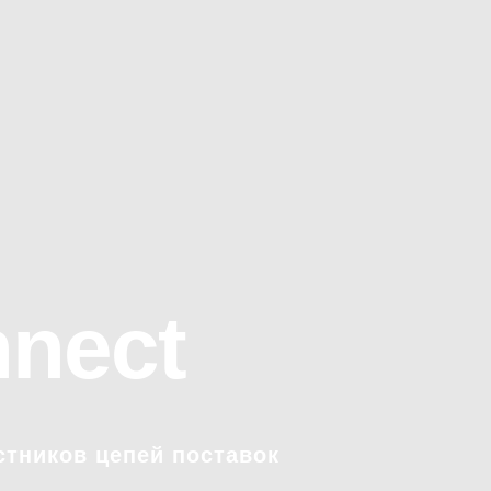
nect
стников цепей поставок