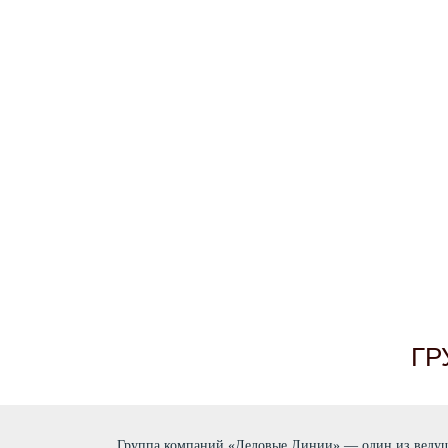
ГР
Группа компаний «Деловые Линии» — один из ведущи